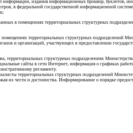
й информации, издания информационных брошюр, буклетов, ино
тров, в федеральной государственной информационной систем
u;
анных в помещениях территориальных структурных подразделен
в помещениях территориальных структурных подразделений Мин
ганов и организаций, участвующих в предоставлении государст
а, территориальных структурных подразделениях Министерства
циальные сайты в сети Интернет, информация о графиках работ
нистративному регламенту.
иалисты территориальных структурных подразделений Министе
ижая их чести и достоинства. Информирование о порядке предос