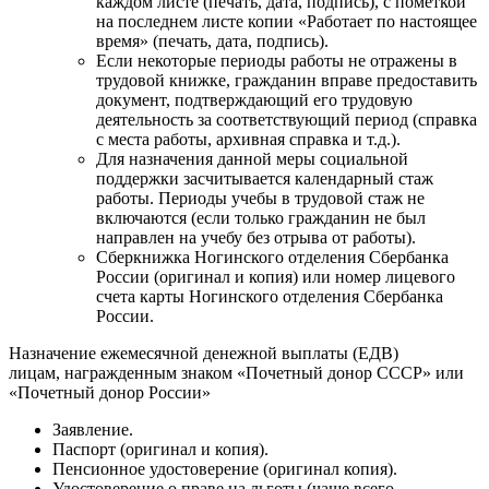
каждом листе (печать, дата, подпись), с пометкой
на последнем листе копии «Работает по настоящее
время» (печать, дата, подпись).
Если некоторые периоды работы не отражены в
трудовой книжке, гражданин вправе предоставить
документ, подтверждающий его трудовую
деятельность за соответствующий период (справка
с места работы, архивная справка и т.д.).
Для назначения данной меры социальной
поддержки засчитывается календарный стаж
работы. Периоды учебы в трудовой стаж не
включаются (если только гражданин не был
направлен на учебу без отрыва от работы).
Сберкнижка Ногинского отделения Сбербанка
России (оригинал и копия) или номер лицевого
счета карты Ногинского отделения Сбербанка
России.
Назначение ежемесячной денежной выплаты (ЕДВ)
лицам, награжденным знаком «Почетный донор СССР» или
«Почетный донор России»
Заявление.
Паспорт (оригинал и копия).
Пенсионное удостоверение (оригинал копия).
Удостоверение о праве на льготы (чаще всего –