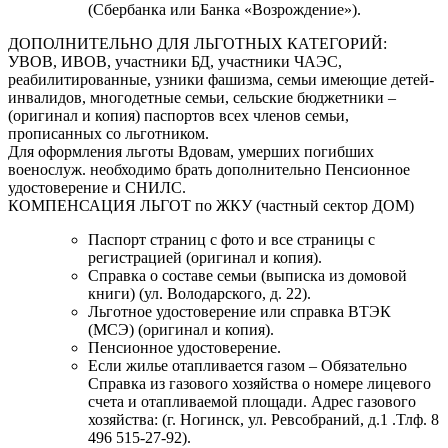
(Сбербанка или Банка «Возрождение»).
ДОПОЛНИТЕЛЬНО ДЛЯ ЛЬГОТНЫХ КАТЕГОРИЙ:
УВОВ, ИВОВ, участники БД, участники ЧАЭС,
реабилитированные, узники фашизма, семьи имеющие детей-
инвалидов, многодетные семьи, сельские бюджетники –
(оригинал и копия) паспортов всех членов семьи,
прописанных со льготником.
Для оформления льготы Вдовам, умерших погибших
военослуж. необходимо брать дополнительно Пенсионное
удостоверение и СНИЛС.
КОМПЕНСАЦИЯ ЛЬГОТ по ЖКУ (частный сектор ДОМ)
Паспорт страниц с фото и все страницы с
регистрацией (оригинал и копия).
Справка о составе семьи (выписка из домовой
книги) (ул. Володарского, д. 22).
Льготное удостоверение или справка ВТЭК
(МСЭ) (оригинал и копия).
Пенсионное удостоверение.
Если жилье отапливается газом – Обязательно
Справка из газового хозяйства о номере лицевого
счета и отапливаемой площади. Адрес газового
хозяйства: (г. Ногинск, ул. Ревсобраний, д.1 .Тлф. 8
496 515-27-92).