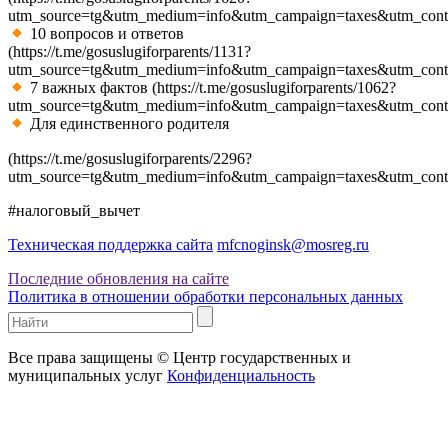
utm_source=tg&utm_medium=info&utm_campaign=taxes&utm_cont
10 вопросов и ответов
(https://t.me/gosuslugiforparents/1131?
utm_source=tg&utm_medium=info&utm_campaign=taxes&utm_cont
7 важных фактов (https://t.me/gosuslugiforparents/1062?
utm_source=tg&utm_medium=info&utm_campaign=taxes&utm_cont
Для единственного родителя
(https://t.me/gosuslugiforparents/2296?
utm_source=tg&utm_medium=info&utm_campaign=taxes&utm_conte
#налоговый_вычет
Техническая поддержка сайта
mfcnoginsk@mosreg.ru
Последние обновления на сайте
Политика в отношении обработки персональных данных
Все права защищены © Центр государственных и
муниципальных услуг
Конфиденциальность