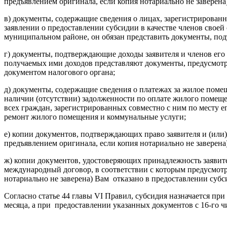
предъявлением оригинала, если копия нотариально не заверена)
в) документы, содержащие сведения о лицах, зарегистрированн
заявлении о предоставлении субсидии в качестве членов своей
муниципальном районе, он обязан представить документы, по
г) документы, подтверждающие доходы заявителя и членов ег
получаемых ими доходов представляют документы, предусмотр
документом налогового органа;
д) документы, содержащие сведения о платежах за жилое помещ
наличии (отсутствии) задолженности по оплате жилого помещен
всех граждан, зарегистрированных совместно с ним по месту 
ремонт жилого помещения и коммунальные услуги;
е) копии документов, подтверждающих право заявителя и (или
предъявлением оригинала, если копия нотариально не заверена)
ж) копии документов, удостоверяющих принадлежность заявите
международный договор, в соответствии с которым предусмотр
нотариально не заверена) Вам отказано в предоставлении субси
Согласно статье 44 главы VІ Правил, субсидия назначается при
месяца, а при предоставлении указанных документов с 16-го чи