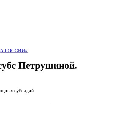
ТА РОССИИ»
 субс Петрушиной.
лищных субсидий
____________________