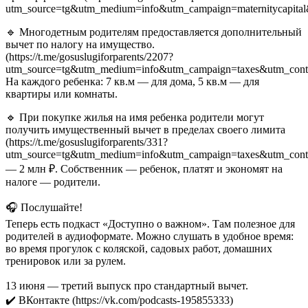
utm_source=tg&utm_medium=info&utm_campaign=maternitycapital
🔹 Многодетным родителям предоставляется дополнительный
вычет по налогу на имущество.
(https://t.me/gosuslugiforparents/2207?
utm_source=tg&utm_medium=info&utm_campaign=taxes&utm_cont
На каждого ребенка: 7 кв.м — для дома, 5 кв.м — для
квартиры или комнаты.
🔹 При покупке жилья на имя ребенка родители могут
получить имущественный вычет в пределах своего лимита
(https://t.me/gosuslugiforparents/331?
utm_source=tg&utm_medium=info&utm_campaign=taxes&utm_cont
— 2 млн ₽. Собственник — ребенок, платят и экономят на
налоге — родители.
🎧 Послушайте!
Теперь есть подкаст «Доступно о важном». Там полезное для
родителей в аудиоформате. Можно слушать в удобное время:
во время прогулок с коляской, садовых работ, домашних
тренировок или за рулем.
13 июня — третий выпуск про стандартный вычет.
✔️ ВКонтакте (https://vk.com/podcasts-195855333)