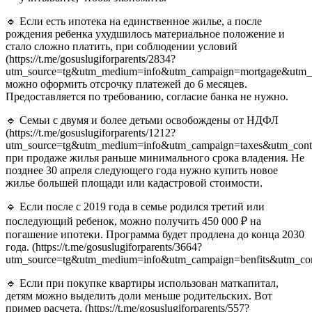
🔹 Если есть ипотека на единственное жилье, а после
рождения ребенка ухудшилось материальное положение и
стало сложно платить, при соблюдении условий
(https://t.me/gosuslugiforparents/2834?
utm_source=tg&utm_medium=info&utm_campaign=mortgage&utm_c
можно оформить отсрочку платежей до 6 месяцев.
Предоставляется по требованию, согласие банка не нужно.
🔹 Семьи с двумя и более детьми освобождены от НДФЛ
(https://t.me/gosuslugiforparents/1212?
utm_source=tg&utm_medium=info&utm_campaign=taxes&utm_cont
при продаже жилья раньше минимального срока владения. Не
позднее 30 апреля следующего года нужно купить новое
жилье большей площади или кадастровой стоимости.
🔹 Если после с 2019 года в семье родился третий или
последующий ребенок, можно получить 450 000 ₽ на
погашение ипотеки. Программа будет продлена до конца 2030
года. (https://t.me/gosuslugiforparents/3664?
utm_source=tg&utm_medium=info&utm_campaign=benfits&utm_con
🔹 Если при покупке квартиры использован маткапитал,
детям можно выделить доли меньше родительских. Вот
пример расчета. (https://t.me/gosuslugiforparents/557?