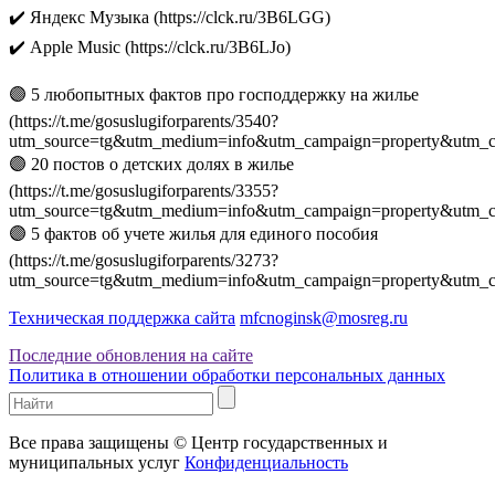
✔️ Яндекс Музыка (https://clck.ru/3B6LGG)
✔️ Apple Music (https://clck.ru/3B6LJo)
🟣 5 любопытных фактов про господдержку на жилье
(https://t.me/gosuslugiforparents/3540?
utm_source=tg&utm_medium=info&utm_campaign=property&utm_c
🟣 20 постов о детских долях в жилье
(https://t.me/gosuslugiforparents/3355?
utm_source=tg&utm_medium=info&utm_campaign=property&utm_c
🟣 5 фактов об учете жилья для единого пособия
(https://t.me/gosuslugiforparents/3273?
utm_source=tg&utm_medium=info&utm_campaign=property&utm_c
Техническая поддержка сайта
mfcnoginsk@mosreg.ru
Последние обновления на сайте
Политика в отношении обработки персональных данных
Все права защищены © Центр государственных и
муниципальных услуг
Конфиденциальность