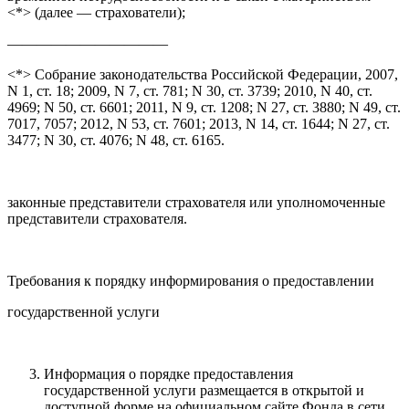
<*> (далее — страхователи);
———————————
<*> Собрание законодательства Российской Федерации, 2007,
N 1, ст. 18; 2009, N 7, ст. 781; N 30, ст. 3739; 2010, N 40, ст.
4969; N 50, ст. 6601; 2011, N 9, ст. 1208; N 27, ст. 3880; N 49, ст.
7017, 7057; 2012, N 53, ст. 7601; 2013, N 14, ст. 1644; N 27, ст.
3477; N 30, ст. 4076; N 48, ст. 6165.
законные представители страхователя или уполномоченные
представители страхователя.
Требования к порядку информирования о предоставлении
государственной услуги
Информация о порядке предоставления
государственной услуги размещается в открытой и
доступной форме на официальном сайте Фонда в сети