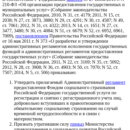
210-ФЗ «Об организации предоставления государственных и
муниципальных услуг» (Собрание законодательства
Российской Федерации, 2010, N 31, ст. 4179; 2011, N 15, ст.
2038; N 27, ст. 3873, 3880; N 29, ст. 4291; N 30, ст. 4587; N 49,
ст. 7061; 2012, N 31, ст. 4322; 2013, N 14, ст. 1651; N 27, ст.
3477, 3480; N 30, ст. 4084; N 51, ст. 6679; N 52, ст. 6952, 6961,
7009),
постановлением
Правительства Российской Федерации
от 16 мая 2011 г. N 373 «О разработке и утверждении
административных регламентов исполнения государственных
функций и административных регламентов предоставления
государственных услуг» (Собрание законодательства
Российской Федерации, 2011, N 22, ст. 3169; N 35, ст. 5092;
2012, N 28, ст. 3908; N 36, ст. 4903; N 50, ст. 7070; N 52, ст.
7507; 2014, N 5, ст. 506) приказываю:
Утвердить прилагаемый Административный
регламент
предоставления Фондом социального страхования
Российской Федерации государственной услуги по
регистрации и снятию с регистрационного учета лиц,
добровольно вступивших в правоотношения по
обязательному социальному страхованию на случай
временной нетрудоспособности и в связи с
материнством.
Признать утратившим силу
приказ
Министерства
здравоохранения и социального развития Российской