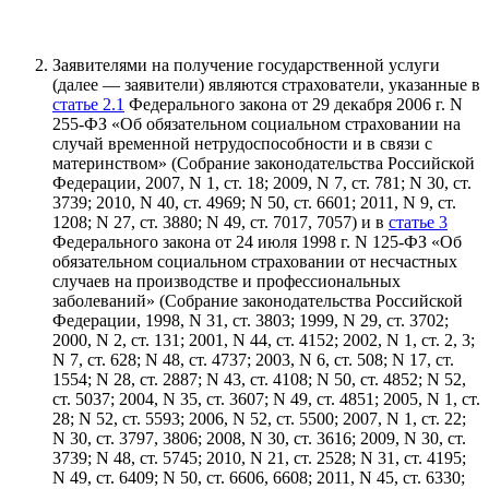
Заявителями на получение государственной услуги
(далее — заявители) являются страхователи, указанные в
статье 2.1
Федерального закона от 29 декабря 2006 г. N
255-ФЗ «Об обязательном социальном страховании на
случай временной нетрудоспособности и в связи с
материнством» (Собрание законодательства Российской
Федерации, 2007, N 1, ст. 18; 2009, N 7, ст. 781; N 30, ст.
3739; 2010, N 40, ст. 4969; N 50, ст. 6601; 2011, N 9, ст.
1208; N 27, ст. 3880; N 49, ст. 7017, 7057) и в
статье 3
Федерального закона от 24 июля 1998 г. N 125-ФЗ «Об
обязательном социальном страховании от несчастных
случаев на производстве и профессиональных
заболеваний» (Собрание законодательства Российской
Федерации, 1998, N 31, ст. 3803; 1999, N 29, ст. 3702;
2000, N 2, ст. 131; 2001, N 44, ст. 4152; 2002, N 1, ст. 2, 3;
N 7, ст. 628; N 48, ст. 4737; 2003, N 6, ст. 508; N 17, ст.
1554; N 28, ст. 2887; N 43, ст. 4108; N 50, ст. 4852; N 52,
ст. 5037; 2004, N 35, ст. 3607; N 49, ст. 4851; 2005, N 1, ст.
28; N 52, ст. 5593; 2006, N 52, ст. 5500; 2007, N 1, ст. 22;
N 30, ст. 3797, 3806; 2008, N 30, ст. 3616; 2009, N 30, ст.
3739; N 48, ст. 5745; 2010, N 21, ст. 2528; N 31, ст. 4195;
N 49, ст. 6409; N 50, ст. 6606, 6608; 2011, N 45, ст. 6330;